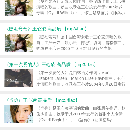
《梦的光点》是陈天佑作词，林俊杰作曲，王心凌
演唱的歌曲，该曲收录在王心凌发行于2005年的
专辑《Cyndi With U》中。该曲是动画片《神兵小
将》的主题曲。 《梦的光点》 (访问密码:
123456) 王心凌 – 梦的光点 MP3-FLAC...
《睫毛弯弯》王心凌 高品质 【mp3/flac】
《睫毛弯弯》是中国台湾女歌手王心凌演唱的歌
曲，由严云农、姚小民、陈思宇填词，曹格作曲，
收录在王心凌2005年12月27日发行的专辑
《Cyndi With U》中。 2006年，该歌曲获得“第四
届东南劲爆音乐榜颁奖典礼”十大金曲奖 和“中国音
《第一次爱的人》王心凌 高品质 【mp3/flac】
乐联播榜”十大金曲奖。 ...
《第一次爱的人》是由林怡芬作词，Marit
Elizabeth Larsen、Marion Elise Ravn作曲，王心
凌演唱的歌曲，收录在王心凌2004年3月26日发行
的专辑《爱你》中 。该曲翻唱自挪威组合M2M的
《The day you went away》。 ...
《当你》王心凌 高品质 【mp3/flac】
《当你》是王心凌演唱的歌曲，由张思尔作词、林
俊杰作曲，收录于其2003年发行的首张个人专辑
《Cyndi Begin》中。 《当你》 (访问密码:
123456) 王心凌 – 当你 MP3-FLAC 转载请注明：