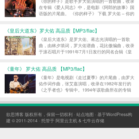
《你的样子》是歌手罗大佑演唱的一首歌曲，收录
在专辑《爱人同志》中，是电影《阿郎的故事》国
语版的片尾曲。 《你的样子》 下载 罗大佑 – 你的
样子MP3 罗大佑 – 你的样子FLAC 转载请注明：
女神控 &r...
《皇后大道东》罗大佑 高品质【MP3/flac】
《皇后大道东》是罗大佑、蒋志光演唱的一首歌
曲，由林夕填词，罗大佑谱曲，花比傲编曲，收录
于滚石唱片于1991年7月1日发行的同名合辑《皇
后大道东》中 1991年，罗大佑凭借该曲获第9届
香港十大劲歌金曲奖最佳作曲奖，林夕凭借该曲获
《童年》 罗大佑 高品质 【MP3/flac】
第9届香港十大劲歌金曲奖最佳填词奖...
《童年》是电视剧《走过夏季》的片尾曲，由罗大
佑作词作曲，张艾嘉演唱，收录在1982年发行的
《之乎者也》专辑中。1994年该歌曲所在的专辑
获“流行音乐百张最佳专辑”。 《童年》响起时，那
种轻松、快乐、无忧无虑的童年生活，就会浮现在
人们眼前。它让我们每一个人，回忆...
欲思博客
版权所有，保留一切权利 ·
站点地图
· 基于WordPress构
建 © 2011-2014 · 托管于
阿里云主机
&
七牛云存储