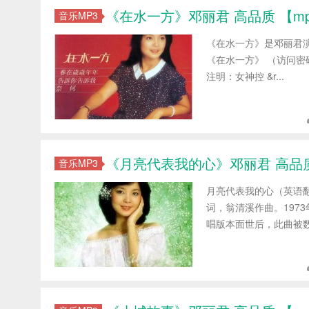
《在水一方》邓丽君 高品质 【mp3/
音乐MP3
《在水一方》是邓丽君演
《在水一方》 （访问密码：
注明：女神控 &r...
《月亮代表我的心》邓丽君 高品质 【
音乐MP3
月亮代表我的心（英语翻译为：
词，翁清溪作曲。197
唱版本面世后，此曲被数