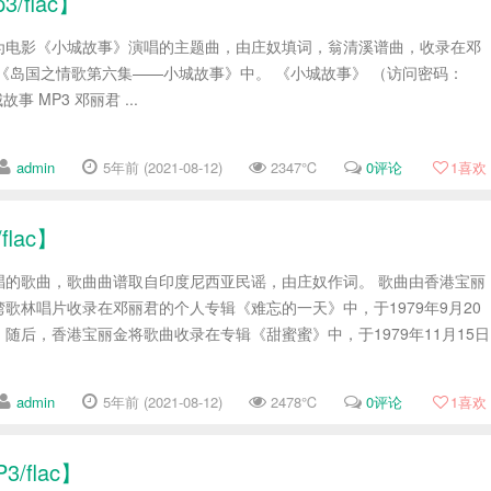
flac】
为电影《小城故事》演唱的主题曲，由庄奴填词，翁清溪谱曲，收录在邓
辑《岛国之情歌第六集——小城故事》中。 《小城故事》 （访问密码：
故事 MP3 邓丽君 ...
admin
5年前 (2021-08-12)
2347℃
0评论
1
喜欢
lac】
唱的歌曲，歌曲曲谱取自印度尼西亚民谣，由庄奴作词。 歌曲由香港宝丽
歌林唱片收录在邓丽君的个人专辑《难忘的一天》中，于1979年9月20
随后，香港宝丽金将歌曲收录在专辑《甜蜜蜜》中，于1979年11月15日
admin
5年前 (2021-08-12)
2478℃
0评论
1
喜欢
flac】