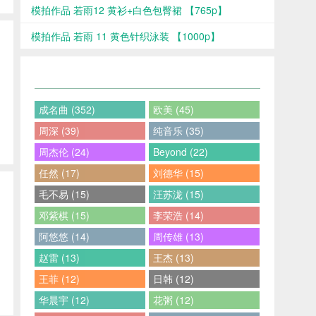
模拍作品 若雨12 黄衫+白色包臀裙 【765p】
模拍作品 若雨 11 黄色针织泳装 【1000p】
成名曲 (352)
欧美 (45)
周深 (39)
纯音乐 (35)
周杰伦 (24)
Beyond (22)
任然 (17)
刘德华 (15)
毛不易 (15)
汪苏泷 (15)
邓紫棋 (15)
李荣浩 (14)
阿悠悠 (14)
周传雄 (13)
赵雷 (13)
王杰 (13)
王菲 (12)
日韩 (12)
华晨宇 (12)
花粥 (12)