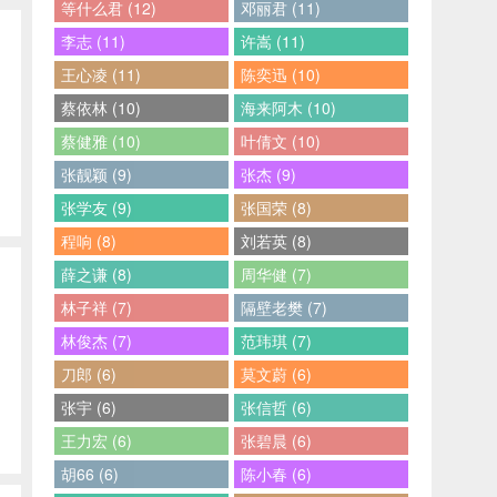
等什么君 (12)
邓丽君 (11)
李志 (11)
许嵩 (11)
王心凌 (11)
陈奕迅 (10)
蔡依林 (10)
海来阿木 (10)
蔡健雅 (10)
叶倩文 (10)
张靓颖 (9)
张杰 (9)
张学友 (9)
张国荣 (8)
程响 (8)
刘若英 (8)
薛之谦 (8)
周华健 (7)
林子祥 (7)
隔壁老樊 (7)
林俊杰 (7)
范玮琪 (7)
刀郎 (6)
莫文蔚 (6)
张宇 (6)
张信哲 (6)
王力宏 (6)
张碧晨 (6)
胡66 (6)
陈小春 (6)