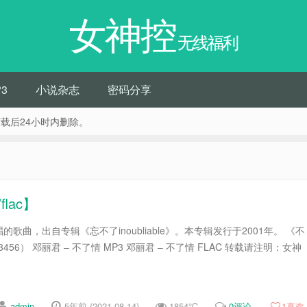
女神控
无线福利
3
小说杂志
密码分享
载后24小时内删除。
lac】
歌曲，出自专辑《忘不了inoubliable》。本专辑发行于2001年。 《不
456） 邓丽君 – 不了情 MP3 邓丽君 – 不了情 FLAC 转载请注明：女神
admin
5年前 (2021-08-14)
1854℃
0评论
1
喜欢