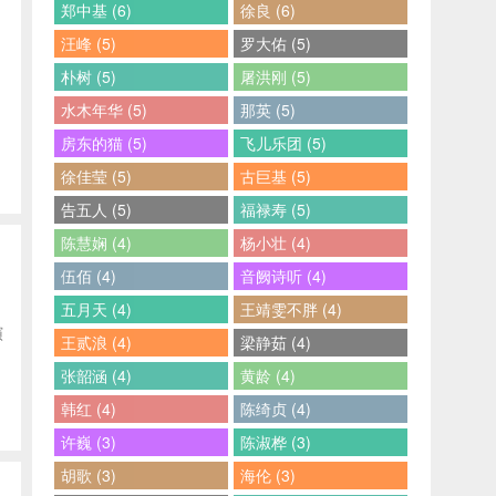
郑中基 (6)
徐良 (6)
汪峰 (5)
罗大佑 (5)
朴树 (5)
屠洪刚 (5)
水木年华 (5)
那英 (5)
房东的猫 (5)
飞儿乐团 (5)
徐佳莹 (5)
古巨基 (5)
告五人 (5)
福禄寿 (5)
陈慧娴 (4)
杨小壮 (4)
伍佰 (4)
音阙诗听 (4)
五月天 (4)
王靖雯不胖 (4)
演
王贰浪 (4)
梁静茹 (4)
张韶涵 (4)
黄龄 (4)
韩红 (4)
陈绮贞 (4)
许巍 (3)
陈淑桦 (3)
胡歌 (3)
海伦 (3)