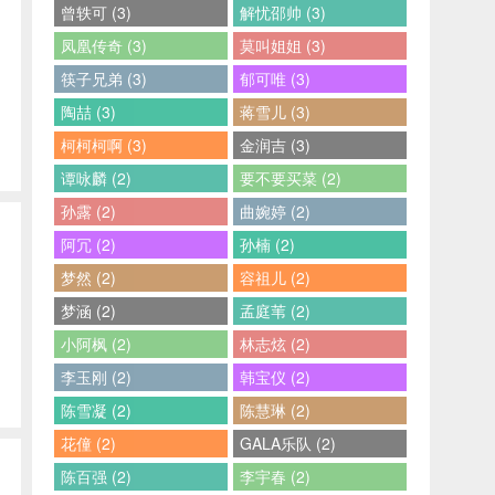
曾轶可 (3)
解忧邵帅 (3)
凤凰传奇 (3)
莫叫姐姐 (3)
筷子兄弟 (3)
郁可唯 (3)
陶喆 (3)
蒋雪儿 (3)
柯柯柯啊 (3)
金润吉 (3)
谭咏麟 (2)
要不要买菜 (2)
孙露 (2)
曲婉婷 (2)
阿冗 (2)
孙楠 (2)
梦然 (2)
容祖儿 (2)
梦涵 (2)
孟庭苇 (2)
小阿枫 (2)
林志炫 (2)
李玉刚 (2)
韩宝仪 (2)
陈雪凝 (2)
陈慧琳 (2)
花僮 (2)
GALA乐队 (2)
陈百强 (2)
李宇春 (2)