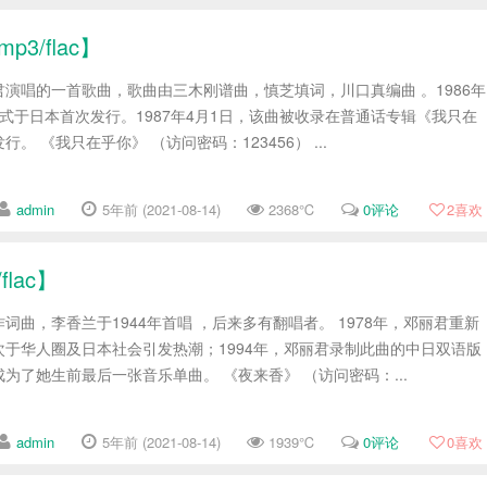
/flac】
演唱的一首歌曲，歌曲由三木刚谱曲，慎芝填词，川口真编曲 。1986年
P形式于日本首次发行。1987年4月1日，该曲被收录在普通话专辑《我只在
。 《我只在乎你》 （访问密码：123456） ...
admin
5年前 (2021-08-14)
2368℃
0评论
2
喜欢
lac】
词曲，李香兰于1944年首唱 ，后来多有翻唱者。 1978年，邓丽君重新
于华人圈及日本社会引发热潮；1994年，邓丽君录制此曲的中日双语版
为了她生前最后一张音乐单曲。 《夜来香》 （访问密码：...
admin
5年前 (2021-08-14)
1939℃
0评论
0
喜欢