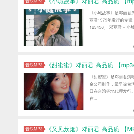
《小城故事》邓丽君 高品质 【mp3/
音乐MP3
《小城故事》是邓丽君
丽君1979年发行的专
123456） 邓丽君 – 小城
《甜蜜蜜》邓丽君 高品质 【mp3/f
音乐MP3
《甜蜜蜜》是邓丽君演
金公司制作，最早被台湾
日在台湾等地代理发行。
在...
《又见炊烟》邓丽君 高品质 【MP3/
音乐MP3