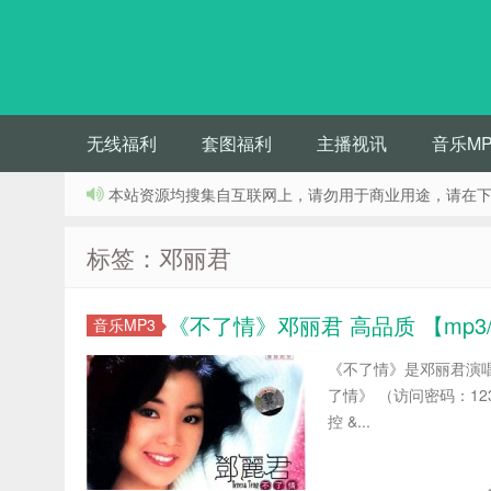
无线福利
套图福利
主播视讯
音乐MP
本站资源均搜集自互联网上，请勿用于商业用途，请在下
标签：邓丽君
《不了情》邓丽君 高品质 【mp3/f
音乐MP3
《不了情》是邓丽君演唱的
了情》 （访问密码：123
控 &...