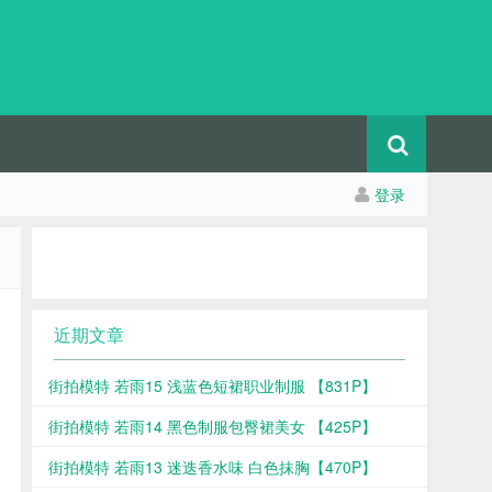
登录
近期文章
街拍模特 若雨15 浅蓝色短裙职业制服 【831P】
街拍模特 若雨14 黑色制服包臀裙美女 【425P】
街拍模特 若雨13 迷迭香水味 白色抹胸【470P】