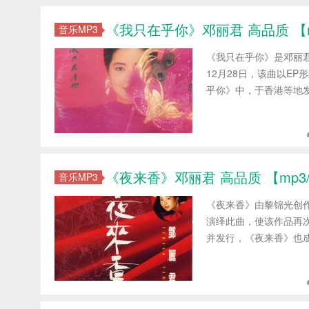
《我只在乎你》邓丽君 高品质 【mp3
音乐MP3
《我只在乎你》是邓丽君
12月28日，该曲以E
乎你》中，于香港等地发行
《夜来香》邓丽君 高品质 【mp3/f
音乐MP3
《夜来香》由黎锦光创作
演绎此曲，使该作品再次
并发行，《夜来香》也成