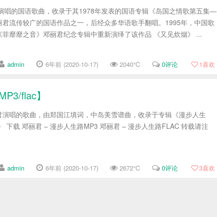
演唱的国语歌曲，收录于其1978年发表的国语专辑《岛国之情歌第五集—
君流传较广的国语作品之一，后经众多华语歌手翻唱。1995年，中国歌
菲靡靡之音》邓丽君纪念专辑中重新演绎了该作品 《又见炊烟》 ...
admin
6年前 (2020-10-17)
2040℃
0评论
1
喜欢
3/flac】
君演唱的歌曲，由郑国江填词，中岛美雪谱曲，收录于专辑《漫步人生
下载 邓丽君 – 漫步人生路MP3 邓丽君 – 漫步人生路FLAC 转载请注
admin
6年前 (2020-10-17)
2672℃
0评论
3
喜欢