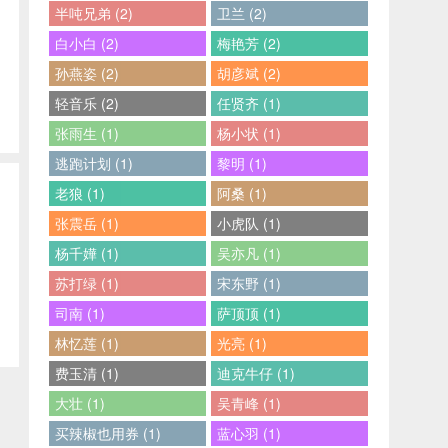
半吨兄弟 (2)
卫兰 (2)
白小白 (2)
梅艳芳 (2)
孙燕姿 (2)
胡彦斌 (2)
轻音乐 (2)
任贤齐 (1)
张雨生 (1)
杨小状 (1)
逃跑计划 (1)
黎明 (1)
老狼 (1)
阿桑 (1)
张震岳 (1)
小虎队 (1)
杨千嬅 (1)
吴亦凡 (1)
苏打绿 (1)
宋东野 (1)
司南 (1)
萨顶顶 (1)
林忆莲 (1)
光亮 (1)
费玉清 (1)
迪克牛仔 (1)
大壮 (1)
吴青峰 (1)
买辣椒也用券 (1)
蓝心羽 (1)