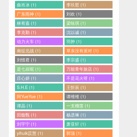
曲肖冰 (1)
李玖哲 (1)
广东雨神 (1)
刘欢 (1)
林宥嘉 (1)
梁咏琪 (1)
李克勤 (1)
沈以诚 (1)
动力火车 (1)
羽肿 (1)
南征北战 (1)
草东没有派对 (1)
刘惜君 (1)
李宗盛 (1)
是七叔呢 (1)
万能青年旅店 (1)
庄心妍 (1)
不是花火呀 (1)
S.H.E (1)
王忻辰 (1)
阿YueYue (1)
谭维维 (1)
谭晶 (1)
一支榴莲 (1)
田馥甄 (1)
杨丞琳 (1)
刘宇宁 (1)
萧亚轩 (1)
yihuik苡慧 (1)
郭顶 (1)