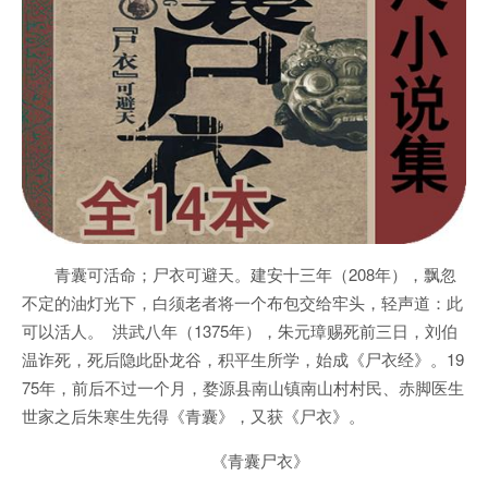
青囊可活命；尸衣可避天。建安十三年（208年），飘忽
不定的油灯光下，白须老者将一个布包交给牢头，轻声道：此
可以活人。 洪武八年（1375年），朱元璋赐死前三日，刘伯
温诈死，死后隐此卧龙谷，积平生所学，始成《尸衣经》。19
75年，前后不过一个月，婺源县南山镇南山村村民、赤脚医生
世家之后朱寒生先得《青囊》，又获《尸衣》。
《青囊尸衣》