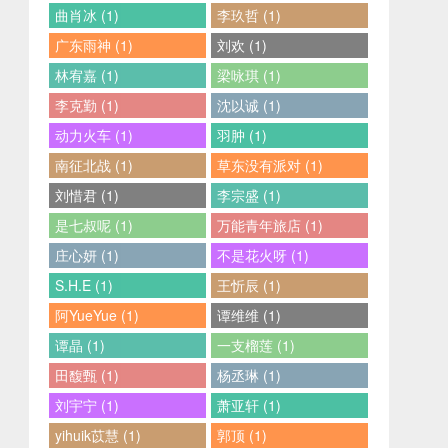
曲肖冰 (1)
李玖哲 (1)
广东雨神 (1)
刘欢 (1)
林宥嘉 (1)
梁咏琪 (1)
李克勤 (1)
沈以诚 (1)
动力火车 (1)
羽肿 (1)
南征北战 (1)
草东没有派对 (1)
刘惜君 (1)
李宗盛 (1)
是七叔呢 (1)
万能青年旅店 (1)
庄心妍 (1)
不是花火呀 (1)
S.H.E (1)
王忻辰 (1)
阿YueYue (1)
谭维维 (1)
谭晶 (1)
一支榴莲 (1)
田馥甄 (1)
杨丞琳 (1)
刘宇宁 (1)
萧亚轩 (1)
yihuik苡慧 (1)
郭顶 (1)