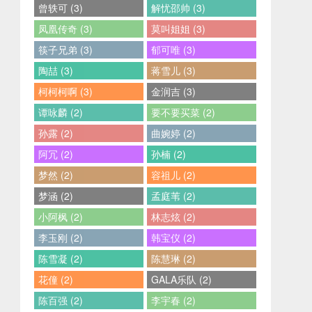
曾轶可 (3)
解忧邵帅 (3)
凤凰传奇 (3)
莫叫姐姐 (3)
筷子兄弟 (3)
郁可唯 (3)
陶喆 (3)
蒋雪儿 (3)
柯柯柯啊 (3)
金润吉 (3)
谭咏麟 (2)
要不要买菜 (2)
孙露 (2)
曲婉婷 (2)
阿冗 (2)
孙楠 (2)
梦然 (2)
容祖儿 (2)
梦涵 (2)
孟庭苇 (2)
小阿枫 (2)
林志炫 (2)
李玉刚 (2)
韩宝仪 (2)
陈雪凝 (2)
陈慧琳 (2)
花僮 (2)
GALA乐队 (2)
陈百强 (2)
李宇春 (2)