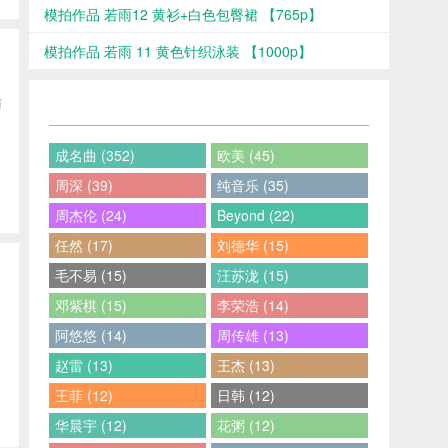
模拍作品 若雨12 黄衫+白色包臀裙 【765p】
模拍作品 若雨 11 黄色针织泳装 【1000p】
访
成名曲 (352)
欧美 (45)
周深 (39)
纯音乐 (35)
周杰伦 (24)
Beyond (22)
任然 (17)
刘德华 (15)
毛不易 (15)
汪苏泷 (15)
邓紫棋 (15)
李荣浩 (14)
阿悠悠 (14)
周传雄 (13)
赵雷 (13)
王杰 (13)
王菲 (12)
日韩 (12)
华晨宇 (12)
花粥 (12)