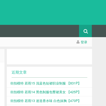
登录
近期文章
街拍模特 若雨15 浅蓝色短裙职业制服 【831P】
街拍模特 若雨14 黑色制服包臀裙美女 【425P】
街拍模特 若雨13 迷迭香水味 白色抹胸【470P】