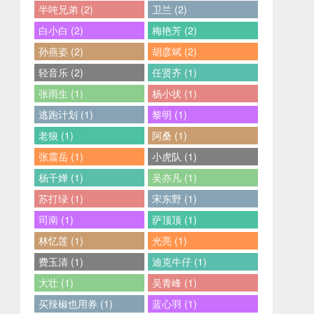
半吨兄弟 (2)
卫兰 (2)
白小白 (2)
梅艳芳 (2)
孙燕姿 (2)
胡彦斌 (2)
轻音乐 (2)
任贤齐 (1)
张雨生 (1)
杨小状 (1)
逃跑计划 (1)
黎明 (1)
老狼 (1)
阿桑 (1)
张震岳 (1)
小虎队 (1)
杨千嬅 (1)
吴亦凡 (1)
苏打绿 (1)
宋东野 (1)
司南 (1)
萨顶顶 (1)
林忆莲 (1)
光亮 (1)
费玉清 (1)
迪克牛仔 (1)
大壮 (1)
吴青峰 (1)
买辣椒也用券 (1)
蓝心羽 (1)