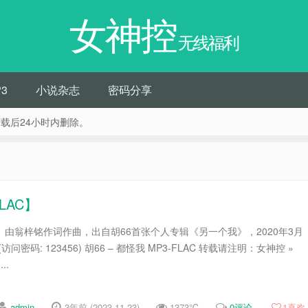
女神控
无线福利
3
小说杂志
密码分享
载后24小时内删除。
LAC】
。由翁梓铭作词作曲，出自胡66首张个人专辑《另一个我》，2020年3月
问密码: 123456) 胡66 – 都怪我 MP3-FLAC 转载请注明：女神控 »
..
admin
3年前 (2023-11-23)
1373℃
0评论
1
喜欢