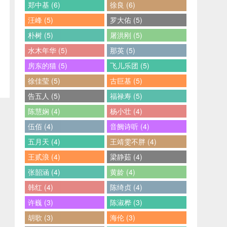
郑中基 (6)
徐良 (6)
汪峰 (5)
罗大佑 (5)
朴树 (5)
屠洪刚 (5)
水木年华 (5)
那英 (5)
房东的猫 (5)
飞儿乐团 (5)
徐佳莹 (5)
古巨基 (5)
告五人 (5)
福禄寿 (5)
陈慧娴 (4)
杨小壮 (4)
伍佰 (4)
音阙诗听 (4)
五月天 (4)
王靖雯不胖 (4)
王贰浪 (4)
梁静茹 (4)
张韶涵 (4)
黄龄 (4)
韩红 (4)
陈绮贞 (4)
许巍 (3)
陈淑桦 (3)
胡歌 (3)
海伦 (3)