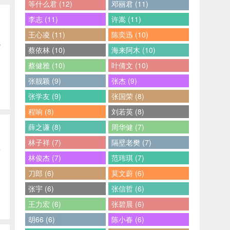
等什么君 (12)
邓丽君 (11)
李志 (11)
许嵩 (11)
王心凌 (11)
陈奕迅 (10)
琵
蔡依林 (10)
海来阿木 (10)
蔡健雅 (10)
叶倩文 (10)
张靓颖 (9)
张杰 (9)
张学友 (9)
张国荣 (8)
程响 (8)
刘若英 (8)
薛之谦 (8)
周华健 (7)
林子祥 (7)
隔壁老樊 (7)
下
林俊杰 (7)
范玮琪 (7)
刀郎 (6)
莫文蔚 (6)
张宇 (6)
张信哲 (6)
王力宏 (6)
张碧晨 (6)
胡66 (6)
陈小春 (6)